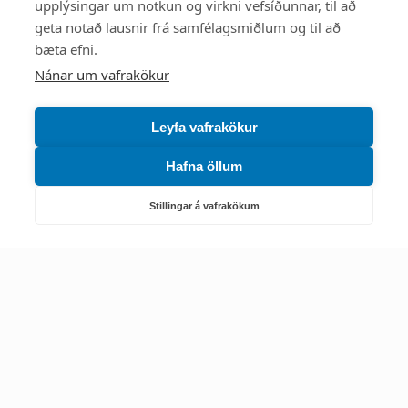
upplýsingar um notkun og virkni vefsíðunnar, til að
Mest skoðað
geta notað lausnir frá samfélagsmiðlum og til að
bæta efni.
Starfsstöðvar
Nánar um vafrakökur
Leyfa vafrakökur
Hafna öllum
Náttúruverndarstofnun
Veiðimál, friðlýst svæði, landvarsla og náttúruvernd
Stillingar á vafrakökum
Netfang: nattura@nattura.is
Sími: 55 66 800
Umhverfis- og orkustofnun
Efnamál, eftirlit, haf- og vatnsmál, hringrásarhagkerfi, leyfi,
loftgæði, loftslagsmál og orkuskipti
▶ Hafa samband
Sími: 569 6000