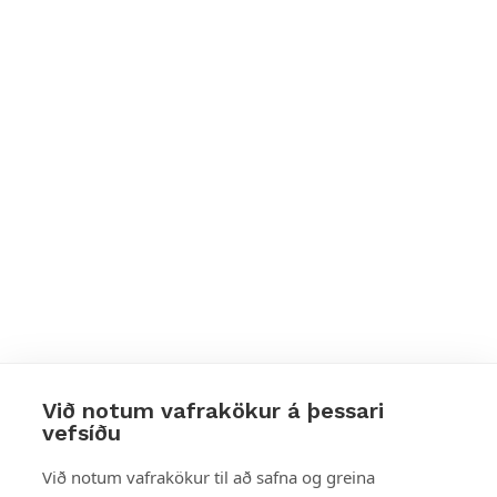
Við notum vafrakökur á þessari
vefsíðu
Styttu þér leið
Við notum vafrakökur til að safna og greina