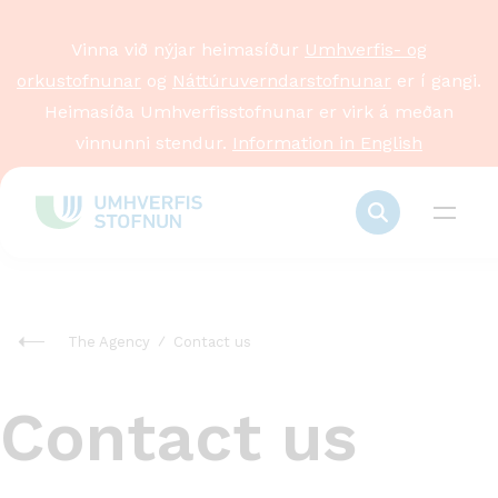
Vinna við nýjar heimasíður
Umhverfis- og
orkustofnunar
og
Náttúruverndarstofnunar
er í gangi.
Heimasíða Umhverfisstofnunar er virk á meðan
vinnunni stendur.
Information in English
The Agency
Contact us
Contact us