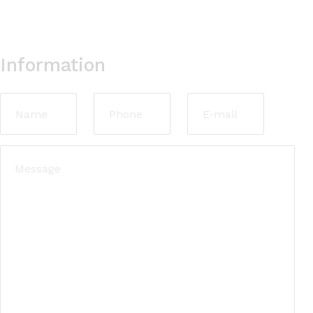
Information
Name
Phone
E-
mail
Message