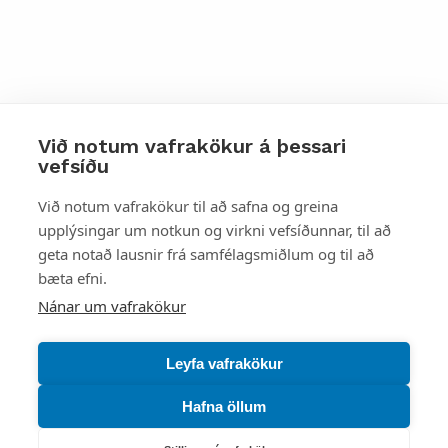
Við notum vafrakökur á þessari
vefsíðu
Styttu þér leið
Við notum vafrakökur til að safna og greina
upplýsingar um notkun og virkni vefsíðunnar, til að
Mest skoðað
geta notað lausnir frá samfélagsmiðlum og til að
bæta efni.
Starfsstöðvar
Nánar um vafrakökur
Leyfa vafrakökur
Hafna öllum
Náttúruverndarstofnun