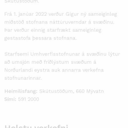
Skútustöðum.
Frá 1. janúar 2022 verður Gígur ný sameiginleg
miðstöð stofnana náttúruverndar á svæðinu.
Þar verður einnig starfrækt sameiginleg
gestastofa þessara stofnana.
Starfsemi Umhverfisstofnunar á svæðinu lýtur
að umsjón með friðlýstum svæðum á
Norðurlandi eystra auk annarra verkefna
stofnunarinnar.
Heimilisfang:
Skútustöðum, 660 Mývatn
Sími:
591 2000
Helstu verkefni