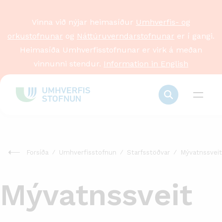
Vinna við nýjar heimasíður
Umhverfis- og
orkustofnunar
og
Náttúruverndarstofnunar
er í gangi.
Heimasíða Umhverfisstofnunar er virk á meðan
vinnunni stendur.
Information in English
Forsíða
Umhverfisstofnun
Starfsstöðvar
Mývatnssveit
Mývatnssveit