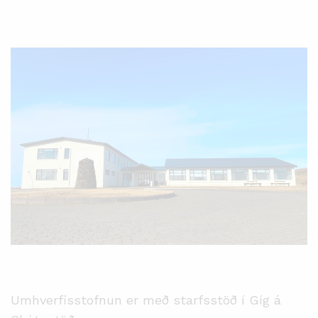
Umhverfisstofnun er með starfsstöð í Gíg á