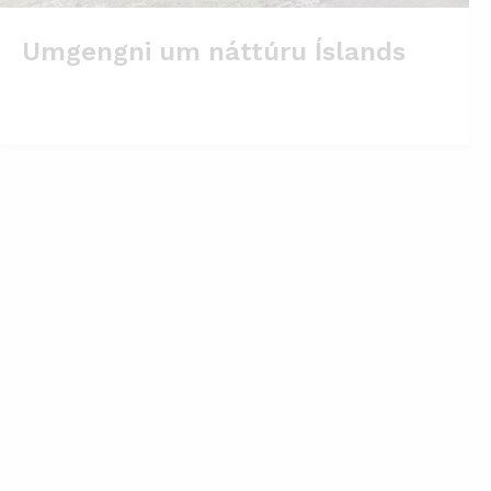
Umgengni um náttúru Íslands